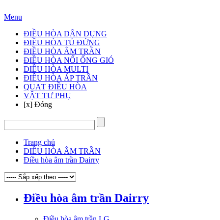
Hotline: 024 3905 3888
Menu
ĐIỀU HÒA DÂN DỤNG
ĐIỀU HÒA TỦ ĐỨNG
ĐIỀU HÒA ÂM TRẦN
ĐIỀU HÒA NỐI ỐNG GIÓ
ĐIỀU HÒA MULTI
ĐIỀU HÒA ÁP TRẦN
QUẠT ĐIỀU HÒA
VẬT TƯ PHỤ
[x] Đóng
Trang chủ
ĐIỀU HÒA ÂM TRẦN
Điều hòa âm trần Dairry
Điều hòa âm trần Dairry
Điều hòa âm trần LG