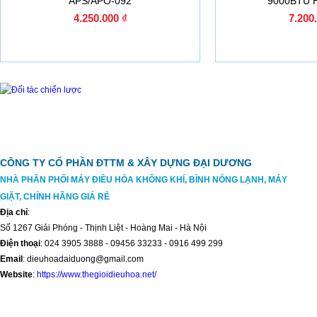
APS/APO-092
9000BTU 
4.250.000 ₫
7.200
CÔNG TY CỔ PHẦN ĐTTM & XÂY DỰNG ĐẠI DƯƠNG
NHÀ PHÂN PHỐI MÁY ĐIỀU HÒA KHÔNG KHÍ, BÌNH NÓNG LẠNH, MÁY
GIẶT, CHÍNH HÃNG GIÁ RẺ
Địa chỉ
:
Số 1267 Giải Phóng - Thịnh Liệt - Hoàng Mai - Hà Nội
Điện thoại
: 024 3905 3888 - 09456 33233 - 0916 499 299
Email
: dieuhoadaiduong@gmail.com
Website
:
https://www.thegioidieuhoa.net/