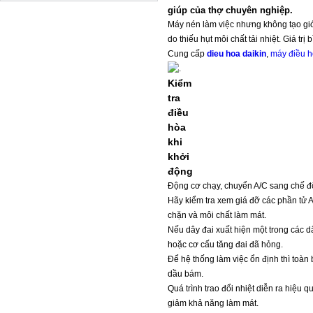
giúp của thợ chuyên nghiệp.
Máy nén làm việc nhưng không tạo gió
do thiếu hụt môi chất tải nhiệt. Giá t
Cung cấp
dieu hoa daikin
,
máy điều h
Kiểm
tra
điều
hòa
khi
khởi
động
Động cơ chạy, chuyển A/C sang chế độ t
Hãy kiểm tra xem giá đỡ các phần tử 
chặn và môi chất làm mát.
Nếu dây đai xuất hiện một trong các dấ
hoặc cơ cấu tăng đai đã hỏng.
Để hệ thống làm việc ổn định thì toàn 
dầu bám.
Quá trình trao đổi nhiệt diễn ra hiệu
giảm khả năng làm mát.