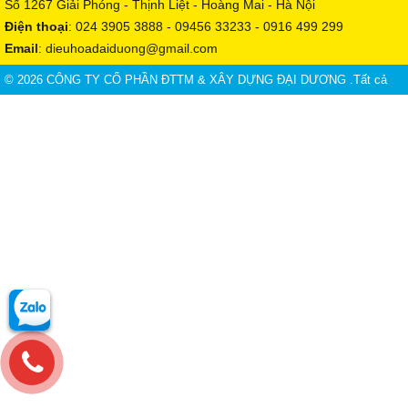
Số 1267 Giải Phóng - Thịnh Liệt - Hoàng Mai - Hà Nội
Điện thoại
: 024 3905 3888 - 09456 33233 - 0916 499 299
Email
: dieuhoadaiduong@gmail.com
Website
:
https://www.thegioidieuhoa.net/
© 2026 CÔNG TY CỔ PHẦN ĐTTM & XÂY DỰNG ĐẠI DƯƠNG .Tất cả
đều được giữ bản quyền.