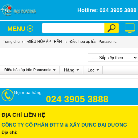
Hotline: 024 3905 3888
MENU
Trang chủ
ĐIỀU HÒA ÁP TRẦN
Điều hòa áp trần Panasonic
Hãng
Lọc
Điều hòa áp trần Panasonic
Gọi mua hàng:
024 3905 3888
ĐỊA CHỈ LIÊN HỆ
CÔNG TY CỔ PHẦN ĐTTM & XÂY DỰNG ĐẠI DƯƠNG
Địa chỉ
: