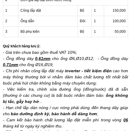
II
Đơn giá lắp đặt bình nước nóng
1
Công lắp đặt
Bộ
1
150,000
2
Ống dẫn
Đôi
1
100,000
3
Bộ phụ kiện
Bộ
1
50,000
Quý khách hàng lưu ý:
- Giá trên chưa bao gồm thuế VAT 10%;
- Ống đồng dày
0,61mm
cho ống Ø6,Ø10,Ø12; - Ống đồng dày
0,71mm
cho ống Ø16,Ø19;
- Chi phí nhân công lắp đặt máy
inverter - tiết kiệm điện
cao hơn
máy thông thường bởi vì nhằm đảm bảo chất lượng tốt nhất bắt
buộc phải hút chân không bằng máy chuyên dụng;
- Việc kiểm tra, chỉnh sửa đường ống (đồng/nước) đã đi sẵn
(thường ở các chung cư) là bắt buộc nhằm đảm bảo:
ống không
bị tắc, gẫy hay hở
...
- Hạn chế lắp dàn nóng / cục nóng phải dùng đến thang dây giúp
cho
bảo dưỡng định kỳ, bảo hành dễ dàng hơn
;
- Cam kết bảo hành chất lượng lắp đặt miễn phí trong vòng
06
tháng kể từ ngày ký nghiệm thu.