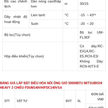
Độ cao chênh
Dàn nóng cao/thấp
m
30/15
lệch
hơn
Làm lạnh
°C
-15 ~ 43*ᶟ
Dãy nhiệt độ
hoạt động
Sưởi
°C
-20 ~ 20
Bộ lọc :UM-
Bộ lọc(Tùy chọn)
FL3EF
Có dây:RC-
EX1A,RC-
Hộp điều khiển(Tùy chọn)
E5,RCH-E3/
Không Dây:
RCN-KIT3-E
BẢNG GIÁ LẮP ĐẶT ĐIỀU HÒA NỐI ỐNG GIÓ 50000BTU MITSUBISHI
HEAVY 2 CHIỀU FDUM140VH/FDC140VSA
ĐƠN GIÁ
VNĐ
STT
VẬT TƯ
ĐVT
SL