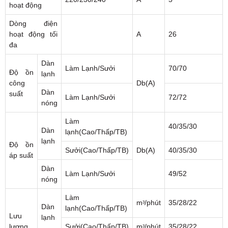
hoạt động
Dòng điện
hoạt động tối
A
26
đa
Dàn
Làm Lạnh/Sưởi
70/70
Độ ồn
lạnh
công
Db(A)
Dàn
suất
Làm Lạnh/Sưởi
72/72
nóng
Làm
40/35/30
Dàn
lạnh(Cao/Thấp/TB)
lạnh
Độ ồn
Sưởi(Cao/Thấp/TB)
Db(A)
40/35/30
áp suất
Dàn
Làm Lạnh/Sưởi
49/52
nóng
Làm
mᶟ/phút
35/28/22
Dàn
lạnh(Cao/Thấp/TB)
Lưu
lạnh
lượng
Sưởi(Cao/Thấp/TB)
mᶟ/phút
35/28/22