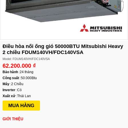
Điều hòa nối ống gió 50000BTU Mitsubishi Heavy
2 chiều FDUM140VH/FDC140VSA
Model: FDUM140VH/FDC140VSA
62.200.000 ₫
Bảo hành
:
24 tháng
Công suất
:
50.000Btu
Máy
:
2 Chiều
Inverter
:
Có
Xuất xứ
:
Thái Lan
MUA HÀNG
GIỚI THIỆU