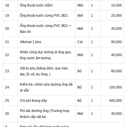
18
Ống thoát nước mềm
Mét
1
10,000
19
Ống thoát nước cứng PVC Ø21
Mét
1
25,000
Ống thoát nước cứng PVC Ø21 +
20
Mét
1
40,000
Bảo ôn
21
Attomat 1 pha
Cái
1
90,000
Nhân công đục tường đi ống gas,
22
Mét
1
40,000
ống nước âm tường
Vật tư phụ (băng dính, que hàn,
23
Bộ
1
80,000
đai, ốc vít, bu lông..)
Kiểm tra, chỉnh sửa đường ống đã
24
Bộ
1
100,000
đi sẵn
25
Chi phí thang dây
Bộ
1
400,000
Phí dải đường ống (Trường hợp
26
Mét
1
40,000
khách cấp vật tư)