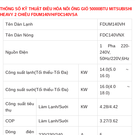
THỐNG SỐ KỸ THUẬT ĐIỀU HÒA NỐI ỐNG GIÓ 50000BTU MITSUBISHI
HEAVY 2 CHIỀU FDUM140VH/FDC140VSA
Tên Dàn Lạnh
FDUM140VH
Tên Dàn Nóng
FDC140VNX
1 Pha 220-
Nguồn Điện
240V,
50Hz/220V,6Hz
14.0(5.0 ~
Công suất lạnh(Tối thiểu-Tối Đa)
KW
16.0)
16.0(4.0 ~
Công suất sưởi(Tối thiểu-Tối Đa)
KW
18.0)
Công suất tiêu
Làm Lạnh/Sưởi
KW
4.28/4.42
thụ
COP
Làm Lạnh/Sưởi
3.27/3.62
Dòng điện
220/230/240
A
5