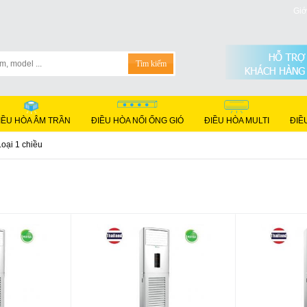
Giớ
IỀU HÒA ÂM TRẦN
ĐIỀU HÒA NỐI ỐNG GIÓ
ĐIỀU HÒA MULTI
ĐIỀ
Loại 1 chiều