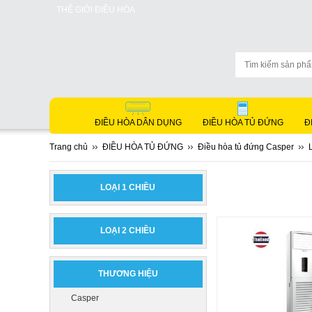
THẾ GIỚI ĐIỀU HÒA
ĐIỀU HÒA DÂN DỤNG
ĐIỀU HÒA TỦ ĐỨNG
Đ
Trang chủ
ĐIỀU HÒA TỦ ĐỨNG
Điều hòa tủ đứng Casper
LOẠI 1 CHIỀU
LOẠI 2 CHIỀU
THƯƠNG HIỆU
Casper