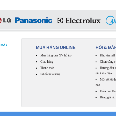
, MÁY
MUA HÀNG ONLINE
HỎI & ĐÁ
Mua hàng qua NV hỗ trợ
Khuyến mãi 
Giao hàng
Chọn công s
Thanh toán
Hướng dẫn s
tiết kiệm điện
Sơ đồ mua hàng
Một số lỗi t
hòa
Điều hòa Dai
Bảng giá lắp 