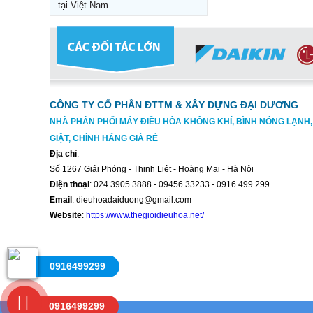
tại Việt Nam
CÔNG TY CỔ PHẦN ĐTTM & XÂY DỰNG ĐẠI DƯƠNG
NHÀ PHÂN PHỐI MÁY ĐIỀU HÒA KHÔNG KHÍ, BÌNH NÓNG LẠNH
GIẶT, CHÍNH HÃNG GIÁ RẺ
Địa chỉ
:
Số 1267 Giải Phóng - Thịnh Liệt - Hoàng Mai - Hà Nội
Điện thoại
: 024 3905 3888 - 09456 33233 - 0916 499 299
Email
: dieuhoadaiduong@gmail.com
Website
:
https://www.thegioidieuhoa.net/
0916499299
0916499299