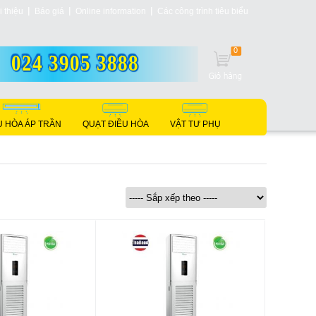
i thiệu
Báo giá
Online information
Các công trình tiêu biểu
0
024 3905 3888
U HÒA ÁP TRẦN
QUẠT ĐIỀU HÒA
VẬT TƯ PHỤ