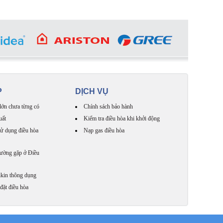
P
DỊCH VỤ
lớn chưa từng có
Chính sách bảo hành
uất
Kiểm tra điều hòa khi khởi động
ử dụng điều hòa
Nạp gas điều hòa
hường gặp ở Điều
kin thông dụng
đặt điều hòa